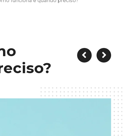
omo funciona e quando preciso?
mo
reciso?