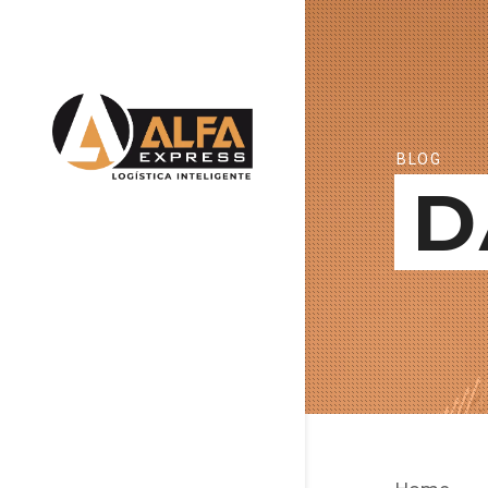
BLOG
D