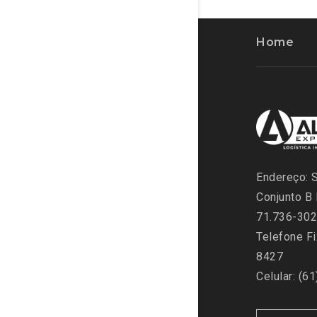
Home
Endereço: 
Conjunto B 
71.736-302
Telefone Fi
8427
Celular: (6