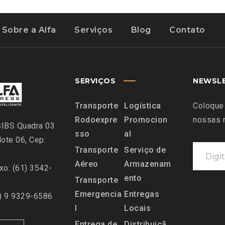
Sobre a Alfa
Serviços
Blog
Contato
SERVIÇOS
NEWSL
Transporte
Logística
Coloque
Rodoexpre
Promocion
nossas 
SIBS Quadra 03
sso
al
lote 06, Cep:
Transporte
Serviço de
Aéreo
Armazenam
xo: (61) 3542-
ento
Transporte
Emergencia
Entregas
1) 9 9329-6586
l
Locais
Entrega de
Distribuiçã