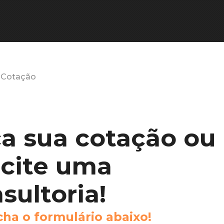
Cotação
ça
sua
cotação
ou
icite
uma
sultoria!
c
h
a
o
f
o
r
m
u
l
á
r
i
o
a
b
a
i
x
o
!