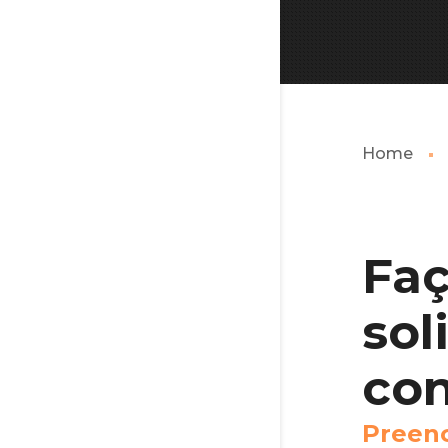
Home
Fa
sol
con
P
r
e
e
n