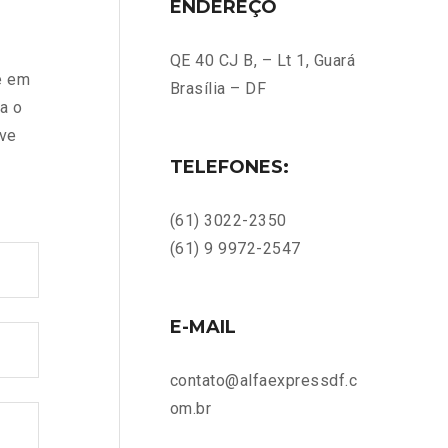
ENDEREÇO
QE 40 CJ B, – Lt 1, Guará
e em
Brasília – DF
a o
eve
TELEFONES:
(61) 3022-2350
(61) 9 9972-2547
E-MAIL
contato@alfaexpressdf.c
om.br